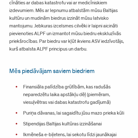
cīnāties ar dabas katastrofu vai ar medicīniskiem
izdevumiem. Mēs ar lepnumu atbalstām mūsu Baltijas
kultūru un mudinām biedrus izzināt mūsu latvisko
mantojumu. Jebkuras izcelsmes cilvēki ir laipni aicināti
pievienoties ALPF un izmantot mūsu biedru ekskluzīvās
priekšrocības. Par biedru var kļūt ikviens ASV iedzīvotājs,
kurš atbalsta ALPF principus un darbu.
Mēs piedāvājam saviem biedriem
Finansiāla palīdzība grūtībām, kas radušās
neparedzētu laika apstākļu dēļ (piemēram,
viesuļvētras vai dabas katastrofu gadījumā)
Puriņa dāvanas, lai sagaidītu jūsu mazo prieka kūli
Stipendijas Baltijas kultūras izzināšanai
Ikmēneša e-biļetens, lai sekotu līdzi jaunākajai