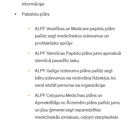
informācijai
Pabalstu plāni
ALPF Veselības un Medicare papildu plāni
palīdz segt medicīniskos izdevumus un
profilaktisko aprūpi
ALPF Slimnīcas Papildu plāns jums apmaksā
slimnīcā pavadīto laiku.
ALPF Galīgo Izdevumu plāns palīdz segt
bēru izdevumus vai nodrošina līdzekļus, ko
varat atstāt personai vai organizācijai
ALPF Ceļojumu Medicīnas plāns un
Apmeklētāju no Ārzemēm plāns palīdz jums
un jūsu ģimenei segt neparedzētas
medicīniskās izmaksas, ceļojot starptautiski.