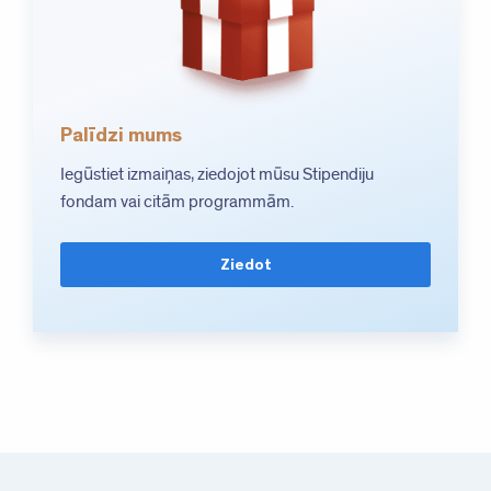
Palīdzi mums
Iegūstiet izmaiņas, ziedojot mūsu Stipendiju
fondam vai citām programmām.
Ziedot