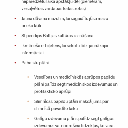
neparedzētu laika apstākļu dēļ (piemēram,
viesuļvētras vai dabas katastrofas)
Jauna dāvana mazulim, lai sagaidītu jūsu mazo
prieka kūli
Stipendijas Baltijas kultūras izzināšanai
Ikmēneša e-biļetens, lai sekotu līdzi jaunākajai
informācijai
Pabalstu plāni
Veselības un medicīniskās aprūpes papildu
plāni palīdz segt medicīniskos izdevumus un
profilaktisko aprūpi
Slimnīcas papildu plāni maksā jums par
slimnīcā pavadīto laiku
Galīgo izdevumu plāns palīdz segt galīgos
izdevumus vai nodrošina līdzekļus, ko varat