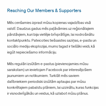
Reaching Our Members & Supporters
Mēs cenšamies izprast mūsu kopienas vajadzības visā
valstī. Daudzus gadus mēs paļāvāmies uz reģionālajiem
pārstāvjiem, kuri bija vietējie brīvprātīgie, lai nodrošinātu
kontaktpunktu. Pateicoties tiešsaistes saziņas, e-pasta un
sociālo mediju eksplozijai, mums tagad ir tiešāki veidi, kā
iegūt nepieciešamo informāciju.
Mēs regulāri izsūtām e-pastus (pievienojamies mūsu
sarakstam) un ievietojam Facebook par interesējošiem
jaunumiem un notikumiem. Turklāt mēs saviem
dalībniekiem periodiski izsūtām aptaujas par mūsu
konkrētajiem pabalstu plāniem, lai uzzinātu, kuras funkcijas
ir visnoderīgākās un veidus, kā uzlabot mūsu plānus.