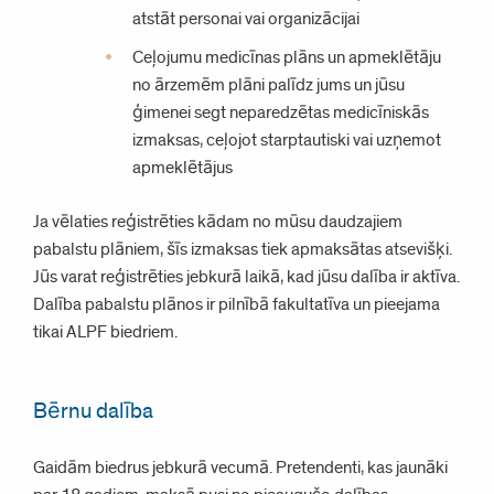
atstāt personai vai organizācijai
Ceļojumu medicīnas plāns un apmeklētāju
no ārzemēm plāni palīdz jums un jūsu
ģimenei segt neparedzētas medicīniskās
izmaksas, ceļojot starptautiski vai uzņemot
apmeklētājus
Ja vēlaties reģistrēties kādam no mūsu daudzajiem
pabalstu plāniem, šīs izmaksas tiek apmaksātas atsevišķi.
Jūs varat reģistrēties jebkurā laikā, kad jūsu dalība ir aktīva.
Dalība pabalstu plānos ir pilnībā fakultatīva un pieejama
tikai ALPF biedriem.
Bērnu dalība
Gaidām biedrus jebkurā vecumā. Pretendenti, kas jaunāki