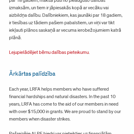
par 18 gadiem, maksā pusi no pieaugušo dalības
izmaksām, un tiem ir jāpiesakās kopā ar vecāku vai
aizbildņa dalību. Dalībniekiem, kas jaunāki par 18 gadiem,
ir tiesības uz tādiem pašiem pabalstiem, un viņi var tikt
iekļauti plānos saskaņā ar vecuma ierobežojumiem katrā
plānā.
Lejupielādējiet bērnu dalības pieteikumu
.
Ārkārtas palīdzība
Each year, LRFA helps members who have suffered
financial hardships and natural disasters. In the past 10
years, LRFA has come to the aid of our members in need
with over $15,000 in grants. We are proud to stand by our
members when disaster strikes.
Pašreizējie ALPF biedri var pieteikties uz finansiālām