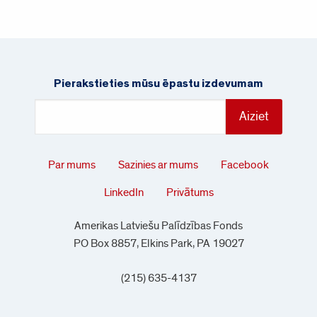
Pierakstieties mūsu ēpastu izdevumam
Par mums
Sazinies ar mums
Facebook
LinkedIn
Privātums
Amerikas Latviešu Palīdzības Fonds
PO Box 8857, Elkins Park, PA 19027
(215) 635-4137