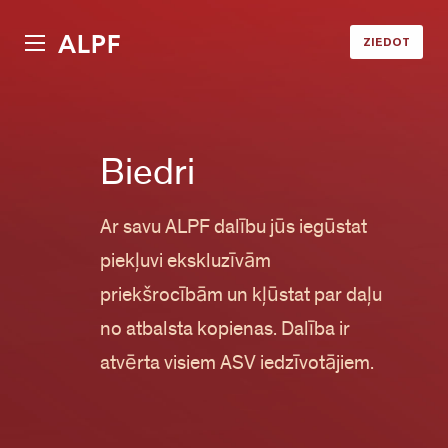
ALPF
ZIEDOT
Biedri
Ar savu ALPF dalību jūs iegūstat
piekļuvi ekskluzīvām
priekšrocībām un kļūstat par daļu
no atbalsta kopienas. Dalība ir
atvērta visiem ASV iedzīvotājiem.