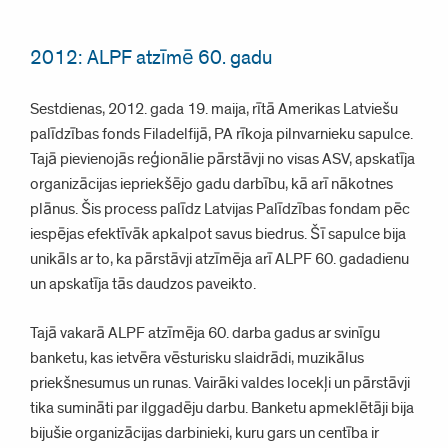
2012: ALPF atzīmē 60. gadu
Sestdienas, 2012. gada 19. maija, rītā Amerikas Latviešu
palīdzības fonds Filadelfijā, PA rīkoja pilnvarnieku sapulce.
Tajā pievienojās reģionālie pārstāvji no visas ASV, apskatīja
organizācijas iepriekšējo gadu darbību, kā arī nākotnes
plānus. Šis process palīdz Latvijas Palīdzības fondam pēc
iespējas efektīvāk apkalpot savus biedrus. Šī sapulce bija
unikāls ar to, ka pārstāvji atzīmēja arī ALPF 60. gadadienu
un apskatīja tās daudzos paveikto.
Tajā vakarā ALPF atzīmēja 60. darba gadus ar svinīgu
banketu, kas ietvēra vēsturisku slaidrādi, muzikālus
priekšnesumus un runas. Vairāki valdes locekļi un pārstāvji
tika sumināti par ilggadēju darbu. Banketu apmeklētāji bija
bijušie organizācijas darbinieki, kuru gars un centība ir