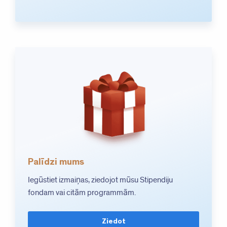
Palīdzi mums
Iegūstiet izmaiņas, ziedojot mūsu Stipendiju
fondam vai citām programmām.
Ziedot