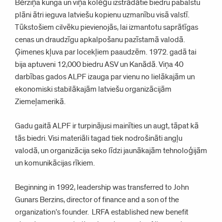
Bērziņa kunga un viņa kolēģu izstrādātie biedru pabalstu
plāni ātri ieguva latviešu kopienu uzmanību visā valstī.
Tūkstošiem cilvēku pievienojās, lai izmantotu saprātīgas
cenas un draudzīgu apkalpošanu pazīstamā valodā.
Ģimenes kļuva par locekļiem paaudzēm. 1972. gadā tai
bija aptuveni 12,000 biedru ASV un Kanādā. Viņa 40
darbības gados ALPF izauga par vienu no lielākajām un
ekonomiski stabilākajām latviešu organizācijām
Ziemeļamerikā.
Gadu gaitā ALPF ir turpinājusi mainīties un augt, tāpat kā
tās biedri. Visi materiāli tagad tiek nodrošināti angļu
valodā, un organizācija seko līdzi jaunākajām tehnoloģijām
un komunikācijas rīkiem.
Beginning in 1992, leadership was transferred to John
Gunars Berzins, director of finance and a son of the
organization’s founder. LRFA established new benefit