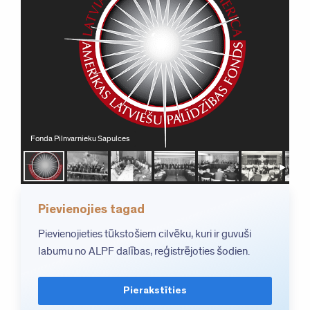
Fonda Pilnvarnieku Sapulces
Pievienojies tagad
Pievienojieties tūkstošiem cilvēku, kuri ir guvuši
labumu no ALPF dalības, reģistrējoties šodien.
Pierakstīties