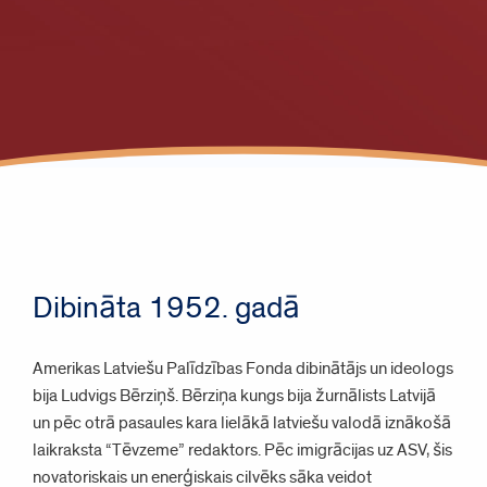
Dibināta 1952. gadā
Amerikas Latviešu Palīdzības Fonda dibinātājs un ideologs
bija Ludvigs Bērziņš. Bērziņa kungs bija žurnālists Latvijā
un pēc otrā pasaules kara lielākā latviešu valodā iznākošā
laikraksta “Tēvzeme” redaktors. Pēc imigrācijas uz ASV, šis
novatoriskais un enerģiskais cilvēks sāka veidot