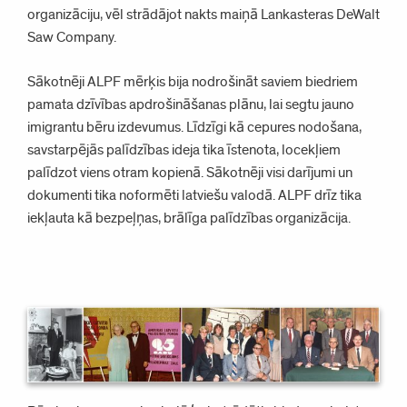
organizāciju, vēl strādājot nakts maiņā Lankasteras DeWalt
Saw Company.
Sākotnēji ALPF mērķis bija nodrošināt saviem biedriem
pamata dzīvības apdrošināšanas plānu, lai segtu jauno
imigrantu bēru izdevumus. Līdzīgi kā cepures nodošana,
savstarpējās palīdzības ideja tika īstenota, locekļiem
palīdzot viens otram kopienā. Sākotnēji visi darījumi un
dokumenti tika noformēti latviešu valodā. ALPF drīz tika
iekļauta kā bezpeļņas, brālīga palīdzības organizācija.