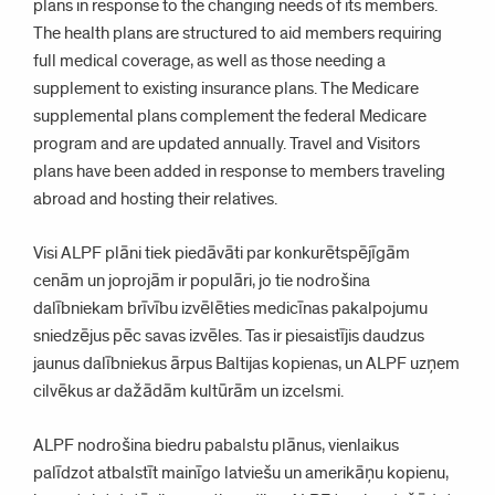
plans in response to the changing needs of its members.
The health plans are structured to aid members requiring
full medical coverage, as well as those needing a
supplement to existing insurance plans. The Medicare
supplemental plans complement the federal Medicare
program and are updated annually. Travel and Visitors
plans have been added in response to members traveling
abroad and hosting their relatives.
Visi ALPF plāni tiek piedāvāti par konkurētspējīgām
cenām un joprojām ir populāri, jo tie nodrošina
dalībniekam brīvību izvēlēties medicīnas pakalpojumu
sniedzējus pēc savas izvēles. Tas ir piesaistījis daudzus
jaunus dalībniekus ārpus Baltijas kopienas, un ALPF uzņem
cilvēkus ar dažādām kultūrām un izcelsmi.
ALPF nodrošina biedru pabalstu plānus, vienlaikus
palīdzot atbalstīt mainīgo latviešu un amerikāņu kopienu,